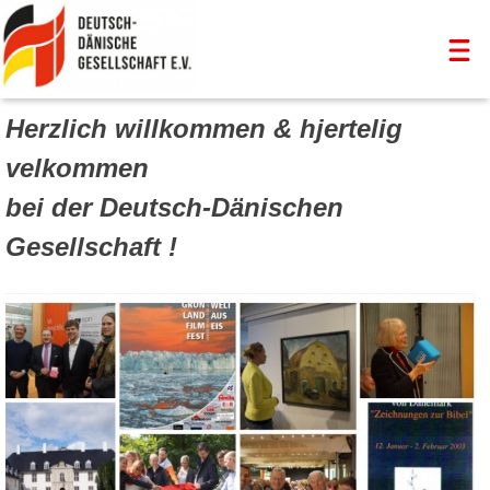
Skip
Herzlich willkommen & hjertelig
to
Deutsch-Dänische Gesellschaft Kiel
für eine bessere Völkerverständigung
content
velkommen
bei der Deutsch-Dänischen
Gesellschaft !