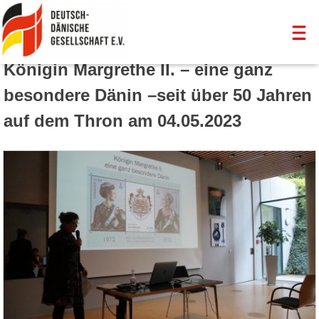
Skip
Königin Margrethe II. – eine ganz
to
Deutsch-Dänische Gesellschaft Kiel
für eine bessere Völkerverständigung
besondere Dänin –seit über 50 Jahren
content
auf dem Thron am 04.05.2023