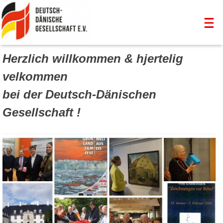
Skip
Herzlich willkommen & hjertelig
to
Deutsch-Dänische Gesellschaft Kiel
für eine bessere Völkerverständigung
content
velkommen
bei der Deutsch-Dänischen
Gesellschaft !