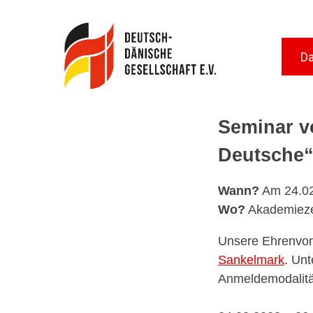
Skip
to
content
Da
Deutsch-Dänische Gesellschaft Kiel
für eine bessere Völkerverständigung
Seminar v
Deutsche
Wann?
Am 24.0
Wo?
Akademieze
Unsere Ehrenvors
Sankelmark
. Un
Anmeldemodalitä