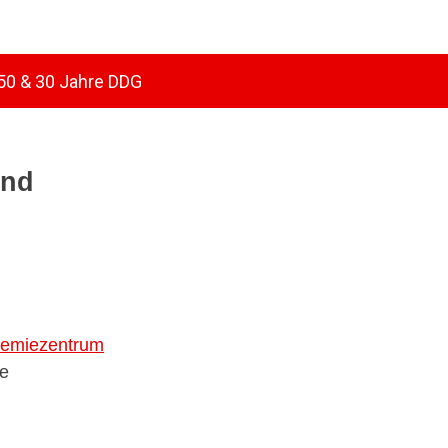
50 & 30 Jahre DDG
und
emiezentrum
le