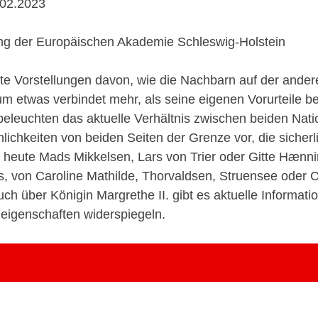
.02.2023
ung der Europäischen Akademie Schleswig-Holstein
ste Vorstellungen davon, wie die Nachbarn auf der ander
m etwas verbindet mehr, als seine eigenen Vorurteile be
leuchten das aktuelle Verhältnis zwischen beiden Natio
nlichkeiten von beiden Seiten der Grenze vor, die sicherl
 heute Mads Mikkelsen, Lars von Trier oder Gitte Hænn
s, von Caroline Mathilde, Thorvaldsen, Struensee oder 
ch über Königin Margrethe II. gibt es aktuelle Informati
leigenschaften widerspiegeln.